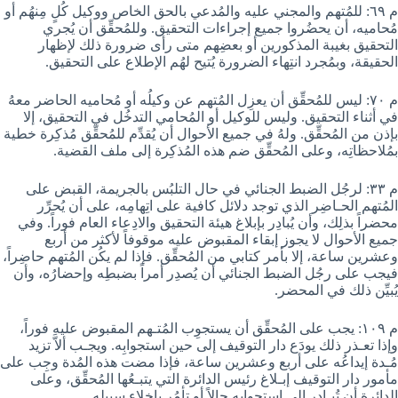
م ٦٩: للمُتهم والمجني عليه والمُدعي بالحق الخاص ووكيل كُلٍ مِنهُم أو
مُحاميه، أن يحضُروا جميع إجراءات التحقيق. وللمُحقِّق أن يُجري
التحقيق بغيبة المذكورين أو بعضِهم متى رأى ضرورة ذلك لإظهار
الحقيقة، وبمُجرد انتِهاء الضرورة يُتيح لهُم الإطلاع على التحقيق.
م ٧٠: ليس للمُحقِّق أن يعزِل المُتهم عن وكيلُه أو مُحاميه الحاضر معهُ
في أثناء التحقيق. وليس للوكيل أو المُحامي التدخُل في التحقيق، إلا
بإذن من المُحقِّق. ولهُ في جميع الأحوال أن يُقدِّم للمُحقِّق مُذكِرة خطية
بمُلاحظاتِه، وعلى المُحقِّق ضم هذه المُذكِرة إلى ملف القضية.
م ٣٣: لرجُل الضبط الجنائي في حال التلبُس بالجريمة، القبض على
المُتهم الحـاضِر الذي توجد دلائل كافية على اتِهامِه، على أن يُحرِّر
محضراً بذلِك، وأن يُبادِر بإبلاغ هيئة التحقيق والادِعاء العام فوراً. وفي
جميع الأحوال لا يجوز إبقاء المقبوض عليه موقوفاً لأكثر من أربع
وعشرين ساعة، إلا بأمر كتابي من المُحقِّق. فإذا لم يكُن المُتهم حاضِراً،
فيجب على رجُل الضبط الجنائي أن يُصدِر أمراً بضبطِه وإحضارُه، وأن
يُبيِّن ذلك في المحضر.
م ١٠٩: يجب على المُحقِّق أن يستجوِب المُتـهم المقبوض عليه فوراً،
وإذا تعـذر ذلك يودَع دار التوقيف إلى حين استجوابِه. ويجـب ألاَّ تزيد
مُـدة إيداعُه على أربع وعشرين ساعة، فإذا مضت هذه المُدة وجِب على
مأمور دار التوقيف إبـلاغ رئيس الدائرة التي يتبـعُها المُحقِّق، وعلى
الدائرة أن تُبـادِر إلى استجوابِه حالاً أو تأمُر بإخلاء سبيلِه.