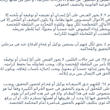
التوعية القانونية والتثقيف الحقوقي.
م ٢: لا يجوز القبـض على أيِّ إنسـان أو تفتيشه أو توقيفه أو سِّجنه إلا
في الأحوال المنصـوص عليها نِظاماً، ولا يكون التوقيف أو السِّجن إلا في
الأماكِن المُخصَّصة لكُلٍ مِنها، وللمُدة المُحدَّدة من السُلطة المُختصة.
ويحظُر إيذاء المقبوض عليه جسدياً أو معنويِّاً، كما يُحْظَر تعريضُه
للتعذيب أو المُعاملة المُهينة للكرامة.
م ٤: يحق لكُل مُتهم أن يستعين بوكيل أو مُحامٍ للدِفاع عنه في مرحلتي
التحقيق والمُحاكمة.
م ٣٥: في غير حالات التلبُس، لا يجوز القبض على أيِّ إنسان أو توقيفُه
إلا بأمر من السُلطة المُختصة بذلك، ويجب مُعاملتُه بما يحفظ كرامتِه،
ولا يجوز إيذاؤه جسدياً أو معنوياً، ويجب إخبارُه بأسباب إيقافِه، ويكون لهُ
الحق في الاتِصال بمن يرى إبلاغُه.
م ٦٤: للمُتهم حـق الاستِعـانة بوكيل أو مُحـامٍ لحضور التحقيق، ويجـب
على المُحقِّق أن يقـوم بالتحقيق في جميع الجرائم الكبيرة وِفقاً لما هو
منصوص عليه في هذا النِظـام. ولهُ في غير هذه الجرائم أن يقوم
بالتحقيق فيها إذا وجـد أن ظروفِها أو أهميتُها تستلزم ذلك، أو أن يرفع
الدعوى بتكليف المُتهم بالحضور مُبـاشرة أمام المحكمة المُختصة.