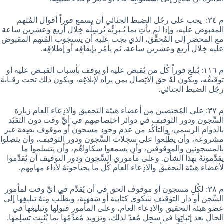
م ٣٤: يجب على رجُل الضبط الجنائي أن يسمع فوراً أقوال المُتهم
المقبوض عليه، وإذا لم يأتِ بما يُـبرِئُه يُرسِلُه خِلال أربع وعشرين ساعة
مع المحضر إلى المُحقِّق، الذي يجب عليه أن يستجوب المُتهم المقبوض
عليه خِلال أربع وعشرين ساعة، ثم يأمُر بإيقافِه أو إطلاقِه.
م ١١٦: يُبلغ فوراً كُل من يُقبض عليه أو يوقف بأسباب القبـض عليه أو
توقيفُه، ويكون لهُ حق الاتِصال بمن يراه لإبلاغِه، ويكون ذلك تحت رقـابة
رجُل الضبط الجنائي.
م ٣٧: على المُختصين من أعضاء هيئة التحقيق والادِعاء العام زيارة
السِّجون ودور التوقيف في دوائر اختِصاصِهم في أيِّ وقت دون التقيُد
بالدوام الرسمي، والتأكُد من عدم وجود مسجون أو موقوف بصِفة غير
مشروعة، وأن يطَّلِعوا على سجِلات السِّجون ودور التوقيف، وأن يتصِلوا
بالمسجونين والموقوفين، وأن يسمعوا شكاواهُم، وأن يتسلموا ما
يقدِّمونهُ بهذا الشأن. وعلى مأموري السِّجون ودور التوقيف أن يُقدِّموا
لأعضاء هيئة التحقيق والادِعاء العام كُل ما يحتاجونهُ لأداء مهامِهم.
م ٣٨: لكُلِ مسجون أو موقوف الحق في أن يُقدِّم في أيِّ وقت لمأمور
السِّجن أو دار التوقيف شكوى كتابية أو شفهية، ويطلُّب مِنهُ تبليغِها إلى
عضو هيئة التحقيق والادِعاء العام، وعلى المأمور قبولِها وتبليغِها في
الحال بعد إثباتِها في سجِل مُعدّ لذلك، وتزويد مُقدِّمُها بما يُثبِت تسلِمها.